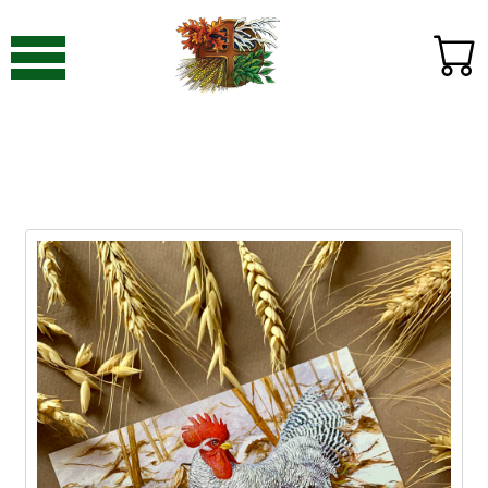
Видавництво «Пори року»
-
Товари за темою:
домашня птиця