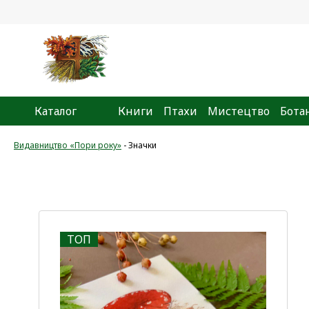
Каталог
Книги
Птахи
Мистецтво
Бота
Видавництво «Пори року»
-
Значки
ТОП