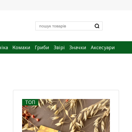
ніка
Комахи
Гриби
Звірі
Значки
Аксесуари
ТОП