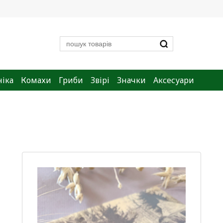
ніка
Комахи
Гриби
Звірі
Значки
Аксесуари