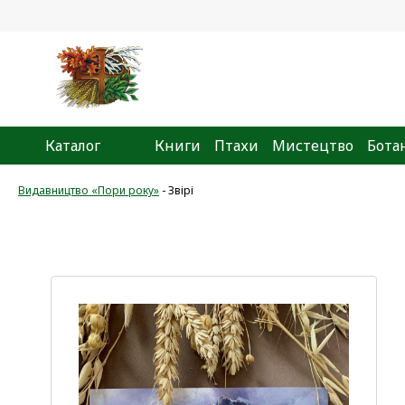
Каталог
Книги
Птахи
Мистецтво
Бота
Видавництво «Пори року»
-
Звірі