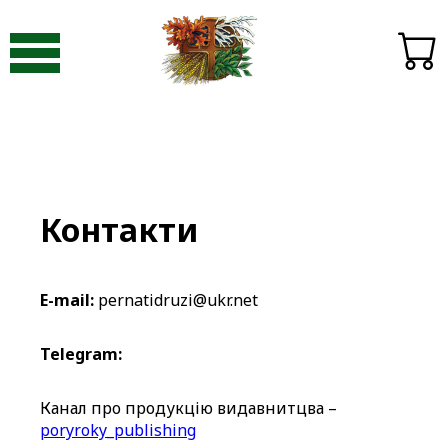
Видавництво «Пори року»
-
Контакти
Контакти
E-mail:
pernatidruzi@ukr.net
Telegram:
Канал про продукцію видавнитцва –
poryroky_publishing