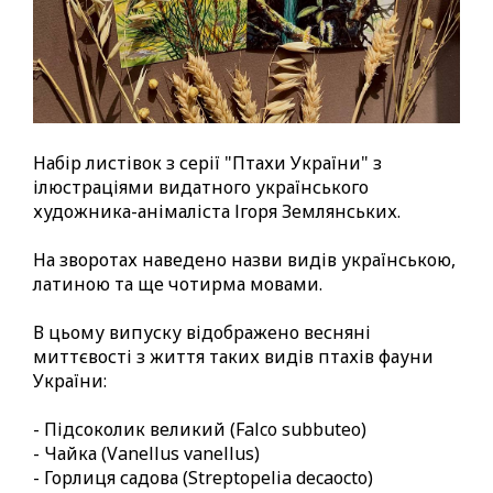
Набір листівок з серії "Птахи України" з
ілюстраціями видатного українського
художника-анімаліста Ігоря Землянських.
На зворотах наведено назви видів українською,
латиною та ще чотирма мовами.
В цьому випуску відображено весняні
миттєвості з життя таких видів птахів фауни
України:
- Пiдсоколик великий (Falco subbuteo)
- Чайка (Vanellus vanellus)
- Горлиця садова (Streptopelia decaocto)