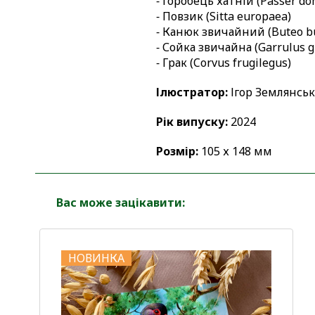
⁃ Горобець хатній (Passer do
⁃ Повзик (Sitta europaea)
⁃ Канюк звичайний (Buteo b
⁃ Сойка звичайна (Garrulus g
⁃ Грак (Corvus frugilegus)
Ілюстратор:
Ігор Землянсь
Рік випуску:
2024
Розмір:
105 х 148 мм
Вас може зацікавити:
НОВИНКА