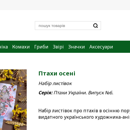
ніка
Комахи
Гриби
Звірі
Значки
Аксесуари
Птахи осені
Набір листівок
Серія:
Птахи України. Випуск №6.
Набір листівок про птахів в осінню пор
видатного українського художника-анім