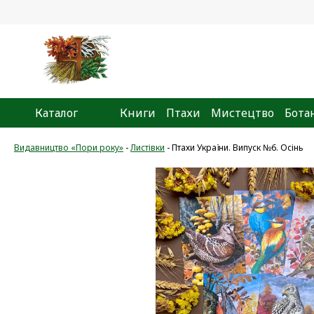
Каталог
Книги
Птахи
Мистецтво
Бота
Видавництво «Пори року»
-
Листівки
-
Птахи України. Випуск №6. Осінь