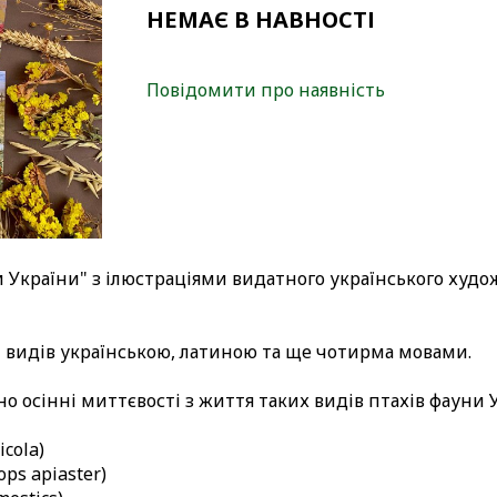
НЕМАЄ В НАВНОСТІ
Повідомити про наявність
хи України" з ілюстраціями видатного українського худо
 видів українською, латиною та ще чотирма мовами.
о осінні миттєвості з життя таких видів птахів фауни 
icola)
ps apiaster)