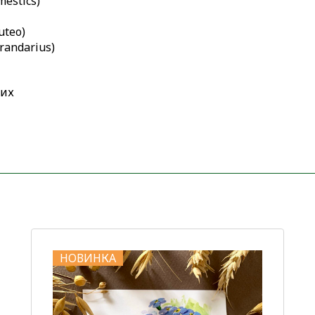
mestics)
uteo)
randarius)
ких
НОВИНКА