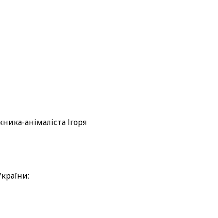
жника-анімаліста Ігоря
України: