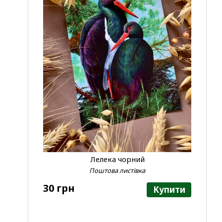
Лелека чорний
Поштова листівка
30 грн
Купити