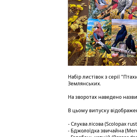
Набір листівок з серії "Пта
Землянських.
На зворотах наведено назви
В цьому випуску відображен
- Слуква лісова (Scolopax rust
⁃ Бджолоїдка звичайна (Mero