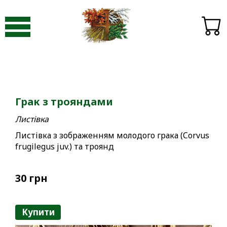
Видавництво «Пори року»
-
Птахи
-
Грак з трояндами. Листівка
Грак з трояндами
Листівка
Листівка з зображенням молодого грака (Corvus
frugilegus juv.) та троянд
30 грн
Купити