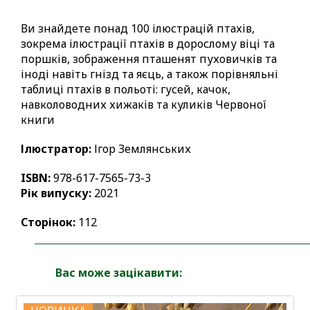
Ви знайдете понад 100 ілюстрацій птахів,
зокрема ілюстрації птахів в дорослому віці та
поршків, зображення пташенят пуховичків та
іноді навіть гнізд та яєць, а також порівняльні
таблиці птахів в польоті: гусей, качок,
навколоводних хижаків та куликів Червоної
книги
Ілюстратор:
Ігор Землянських
ISBN:
978-617-7565-73-3
Рік випуску:
2021
Сторінок:
112
Вас може зацікавити: