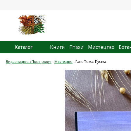
Каталог
Книги
Птахи
Мистецтво
Бота
Видавництво «Пори року»
-
Мистецтво
-
Ганс Тома. Пустка