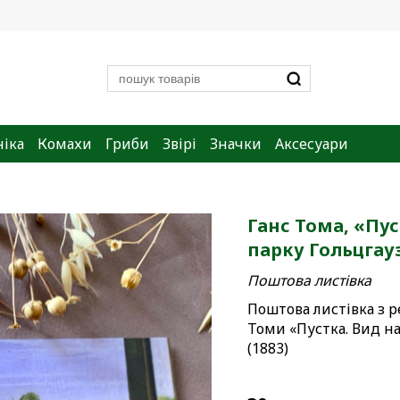
ніка
Комахи
Гриби
Звірі
Значки
Аксесуари
Ганс Тома, «Пус
парку Гольцгау
Поштова листівка
Поштова листівка з 
Томи «Пустка. Вид на
(1883)